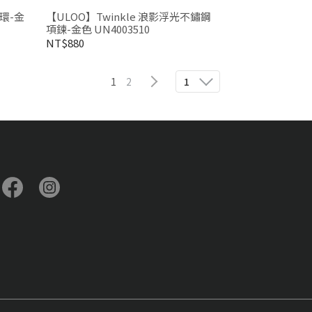
耳環-金
【ULOO】Twinkle 浪影浮光不鏽鋼
項鍊-金色 UN4003510
NT$880
1
2
1