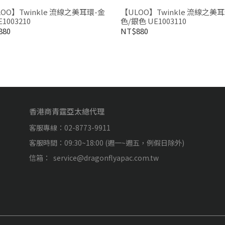
OO】Twinkle 流線之美耳環-金
【ULOO】Twinkle 流線之美
E1003210
色/銀色 UE1003110
880
NT$880
香港商青霆亞太總代理
客服專線：02-8773-9911
客服時間：09:30~18:00 (週一~週五，例假日除外)
信箱：  service@dragonflyapac.com.tw