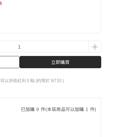
折
立即購買
 」可以折抵紅利
0
點 (約等於
NT$0
)
已加購
0
件
(本區商品可以加購
1
件)