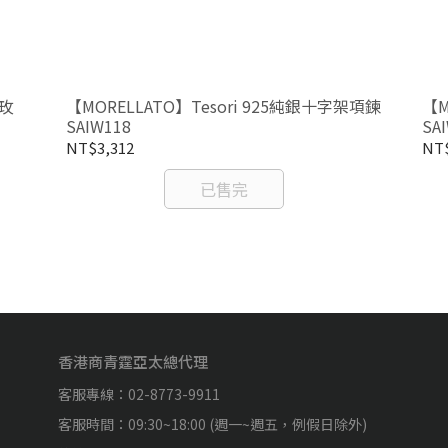
-玫
【MORELLATO】Tesori 925純銀十字架項鍊
【M
SAIW118
SA
NT$3,312
NT$
已售完
香港商青霆亞太總代理
客服專線：02-8773-9911
客服時間：09:30~18:00 (週一~週五，例假日除外)