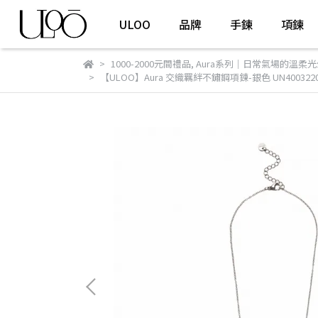
ULOO
品牌
手鍊
項鍊
1000-2000元間禮品
,
Aura系列｜日常氣場的溫柔光
【ULOO】Aura 交織羈絆不鏽鋼項鍊-銀色 UN400322