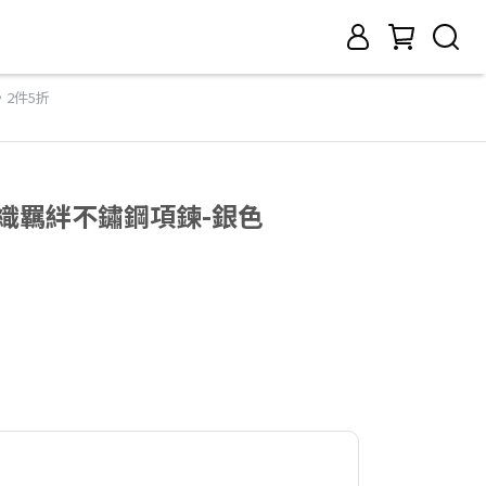
，2件5折
 交織羈絆不鏽鋼項鍊-銀色