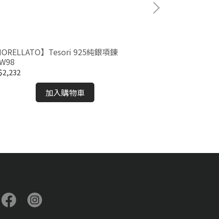
ORELLATO】Tesori 925純銀項鍊
IW98
2,232
【LACOSTE】
加入購物車
2040377
NT$2,952