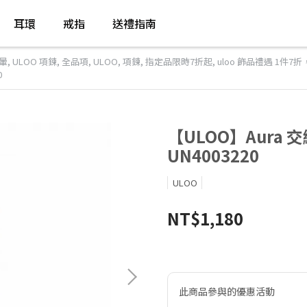
耳環
戒指
送禮指南
暈
,
ULOO 項鍊
,
全品項
,
ULOO
,
項鍊
,
指定品限時7折起
,
uloo 飾品禮遇 1件7折
0
【ULOO】Aura
UN4003220
ULOO
NT$1,180
此商品參與的優惠活動