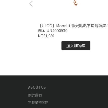
經典之徽三叉戟不鏽鋼
【ULOO】Moonlit 微光點點不鏽鋼項鍊
瑰金 UN4000530
NT$1,980
加入購物車
ABOUT US
關於我們
常見購物問題