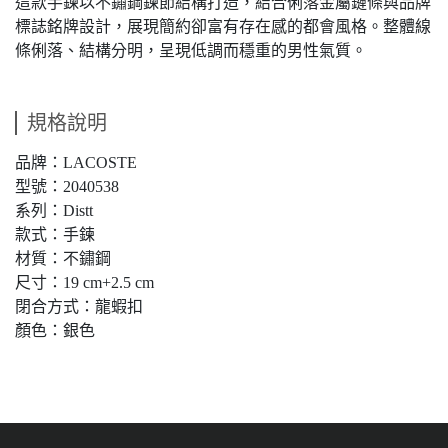
這款手鍊以不鏽鋼鍊節結構打造，結合俐落金屬鏈條與品牌
標誌銘牌設計，展現簡約卻富有存在感的都會風格。整體線
條俐落、結構分明，呈現低調而穩重的男性氣質。
規格說明
品牌：LACOSTE
型號：2040538
系列：Distt
款式：手鍊
材質：不鏽鋼
尺寸：19 cm+2.5 cm
閉合方式：龍蝦扣
顏色：銀色