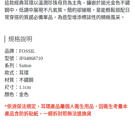
這款經典耳環以溫潤珍珠母貝為主角，鑲嵌於拋光金色不鏽
鋼中，低調中展現不凡氣質。簡約卻搶眼，是能輕鬆搭配日
常穿搭的質感必備單品，為造型增添標誌性的精緻風采。
規格說明
品牌：FOSSIL
型號：JF04868710
系列：Sutton
款式：耳環
材質：不鏽鋼
尺寸：1.1cm
顏色：金色
*依消保法規定，耳環產品屬個人衛生用品，因衛生考量本
產品含防拆貼紙，一經拆封恕無法退換貨