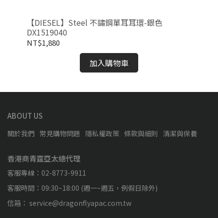
玫瑰
【DIESEL】Steel 不鏽鋼單耳耳環-銀色
【D
DX1519040
DX
NT$1,880
NT
加入購物車
ABOUT US
關於我們
常見購物問題
隱私權政策
條款與細則
清潔與保養
香港商青霆亞太總代理
客服專線：02-8773-9911
客服時間：09:30~18:00 (週一~週五，例假日除外)
信箱： service@dragonflyapac.com.tw