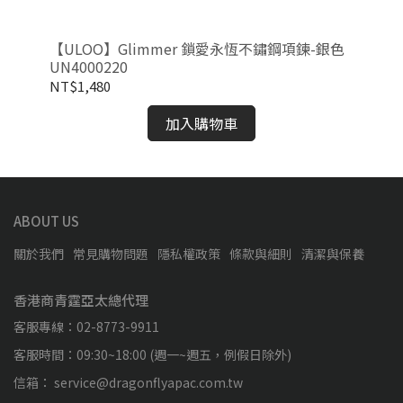
金色
【ULOO】Glimmer 鎖愛永恆不鏽鋼項鍊-銀色
【U
UN4000220
UN
NT$1,480
NT
加入購物車
ABOUT US
關於我們
常見購物問題
隱私權政策
條款與細則
清潔與保養
香港商青霆亞太總代理
客服專線：02-8773-9911
客服時間：09:30~18:00 (週一~週五，例假日除外)
信箱： service@dragonflyapac.com.tw