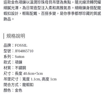
這款金色項鍊以溫潤珍珠母貝吊墜為焦點，隨光線流轉閃耀
細膩光澤，為日常造型注入柔和高雅氣息。細緻鍊身搭配龍
蝦扣設計，輕鬆配戴、百搭多變，是你季季都想珍藏的質感
飾品。
規格說明
品牌：FOSSIL
型號：JF04865710
系列：Sutton
款式：項鍊
材質：不鏽鋼
尺寸：長度 40.6cm+5cm
吊墜尺寸：寬度 1.1cm, 高度 1cm
閉合方式：龍蝦釦
顏色：金色