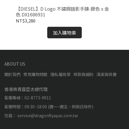
鍊-
【DIESEL】D Logo 不鏽鋼錯影手鍊-銀色 x 金
【L
色 DX1686931
20
NT$3,280
NT
加入購物車
ABOUT US
關於我們
常見購物問題
隱私權政策
條款與細則
清潔與保養
香港商青霆亞太總代理
客服專線：02-8773-9911
客服時間：09:30~18:00 (週一~週五，例假日除外)
信箱： service@dragonflyapac.com.tw