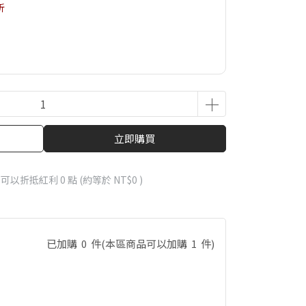
折
立即購買
 」可以折抵紅利
0
點 (約等於
NT$0
)
已加購
0
件
(本區商品可以加購
1
件)