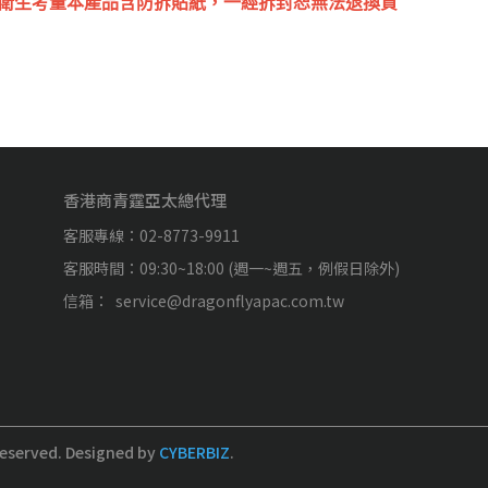
因衛生考量本產品含防拆貼紙，一經拆封恕無法退換貨
香港商青霆亞太總代理
客服專線：02-8773-9911
客服時間：09:30~18:00 (週一~週五，例假日除外)
信箱：  service@dragonflyapac.com.tw
Reserved.
Designed by
CYBERBIZ
.