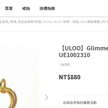
耳環
戒指
送禮指南
全品項
,
耳環
,
指定品限時7折起
,
ULOO
,
ULOO 耳環・戒指
,
uloo 飾品禮遇 1件
【ULOO】Glimm
UE1002310
ULOO
NT$880
此商品參與的優惠活動