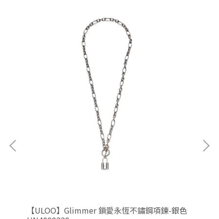
金色
【ULOO】Glimmer 鎖愛永恆不鏽鋼項鍊-銀色
【U