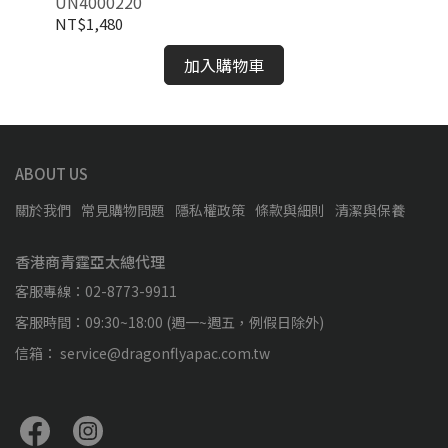
UN4000220
UN
NT$1,480
NT
加入購物車
ABOUT US
關於我們
常見購物問題
隱私權政策
條款與細則
清潔與保養
香港商青霆亞太總代理
客服專線：02-8773-9911
客服時間：09:30~18:00 (週一~週五，例假日除外)
信箱： service@dragonflyapac.com.tw