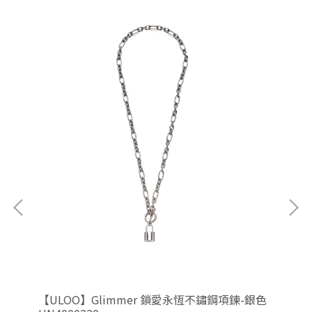
金色
【ULOO】Glimmer 鎖愛永恆不鏽鋼項鍊-銀色
【U