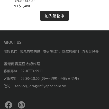
UN4000220
UN
NT$1,480
NT
加入購物車
ABOUT US
關於我們
常見購物問題
隱私權政策
條款與細則
清潔與保養
香港商青霆亞太總代理
客服專線：02-8773-9911
客服時間：09:30~18:00 (週一~週五，例假日除外)
信箱： service@dragonflyapac.com.tw