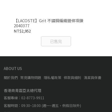
環-
【LACOSTE】Grit 不鏽鋼編織鏈條項鍊
【L
2040377
20
NT$2,952
NT
已售完
ABOUT US
關於我們
常見購物問題
隱私權政策
條款與細則
清潔與保養
香港商青霆亞太總代理
客服專線：02-8773-9911
客服時間：09:30~18:00 (週一~週五，例假日除外)