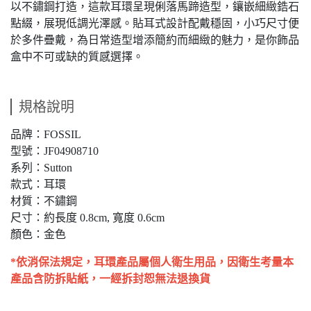
以不鏽鋼打造，這款耳環呈現俐落馬蹄造型，鑲嵌細緻鋯石
點綴，展現低調光澤感。貼耳式設計配戴穩固，小巧尺寸便
於多件疊戴，為日常造型增添簡約而細緻的魅力，是你飾品
盒中不可或缺的質感選擇。
規格說明
品牌：FOSSIL
型號：JF04908710
系列：Sutton
款式：耳環
材質：不鏽鋼
尺寸：約長度 0.8cm, 寬度 0.6cm
顏色：金色
*依消保法規定，耳環產品屬個人衛生用品，因衛生考量本
產品含防拆貼紙，一經拆封恕無法退換貨