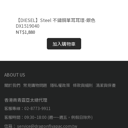
玫瑰
【DIESEL】Steel 不鏽鋼單耳耳環-銀色
【D
DX1519040
DX
NT$1,880
NT
加入購物車
ABOUT US
關於我們
常見購物問題
隱私權政策
條款與細則
清潔與保養
香港商青霆亞太總代理
客服專線：02-8773-9911
客服時間：09:30~18:00 (週一~週五，例假日除外)
信箱： service@dragonflyapac.com.tw