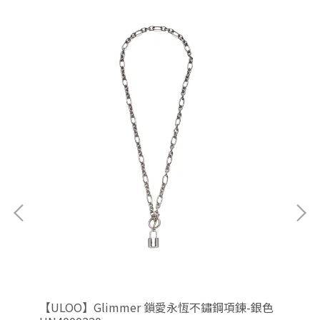
金色
【ULOO】Glimmer 鎖愛永恆不鏽鋼項鍊-銀色
【U