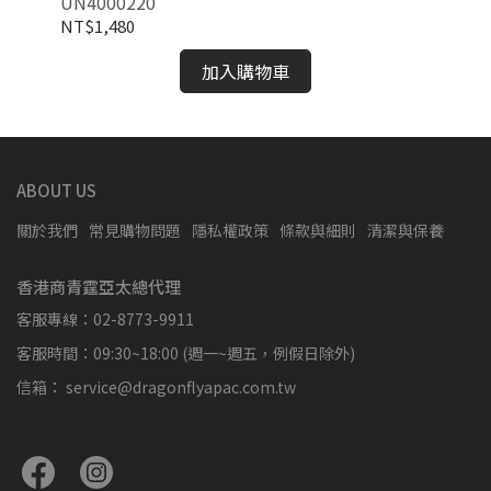
UN4000220
UN
NT$1,480
NT
加入購物車
ABOUT US
關於我們
常見購物問題
隱私權政策
條款與細則
清潔與保養
香港商青霆亞太總代理
客服專線：02-8773-9911
客服時間：09:30~18:00 (週一~週五，例假日除外)
信箱： service@dragonflyapac.com.tw