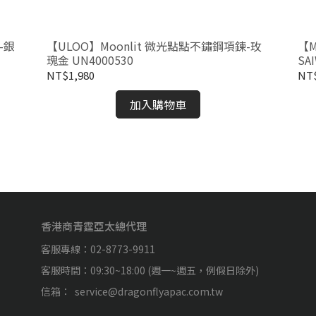
-銀
【ULOO】Moonlit 微光點點不鏽鋼項鍊-玫
【M
瑰金 UN4000530
SA
NT$1,980
NT$
加入購物車
香港商青霆亞太總代理
客服專線：02-8773-9911
客服時間：09:30~18:00 (週一~週五，例假日除外)
信箱：  service@dragonflyapac.com.tw