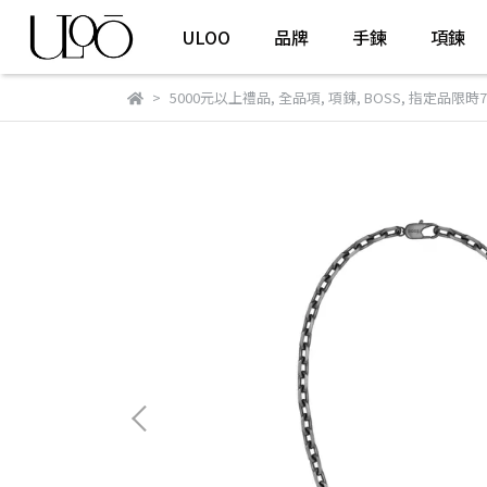
ULOO
品牌
手鍊
項鍊
5000元以上禮品
,
全品項
,
項鍊
,
BOSS
,
指定品限時