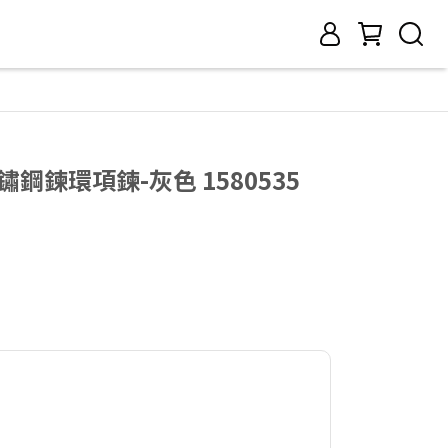
不鏽鋼鍊環項鍊-灰色 1580535