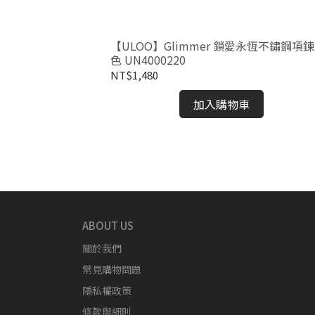
輕舞不鏽鋼項鍊-金
【ULOO】Glimmer 鎖愛永恆不鏽鋼項鍊
色 UN4000220
NT$1,480
加入購物車
ABOUT US
關於我們
常見購物問題
隱私權政策
條款與細則