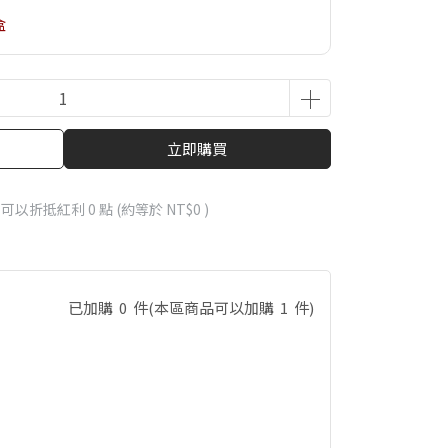
盒
立即購買
 」可以折抵紅利
0
點 (約等於
NT$0
)
已加購
0
件
(本區商品可以加購
1
件)