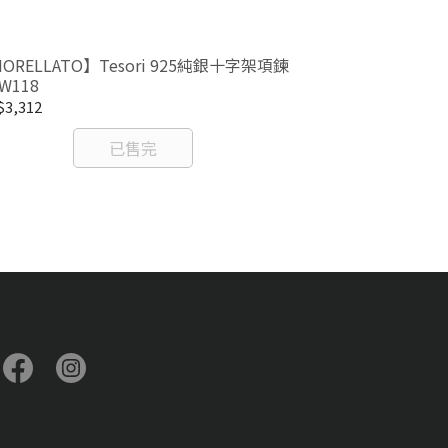
ORELLATO】Tesori 925純銀十字架項鍊
【MORELLATO
IW118
SAIW98
3,312
NT$2,232
已售完