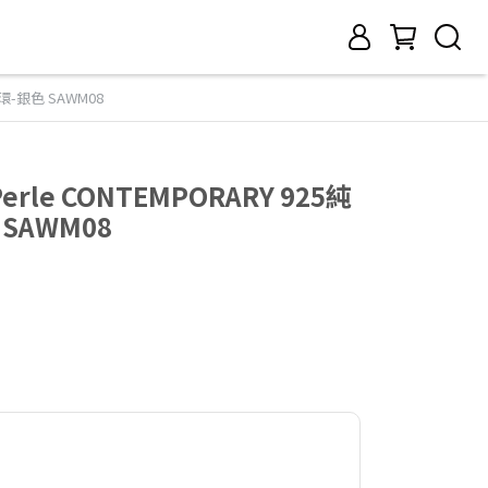
環-銀色 SAWM08
rle CONTEMPORARY 925純
SAWM08