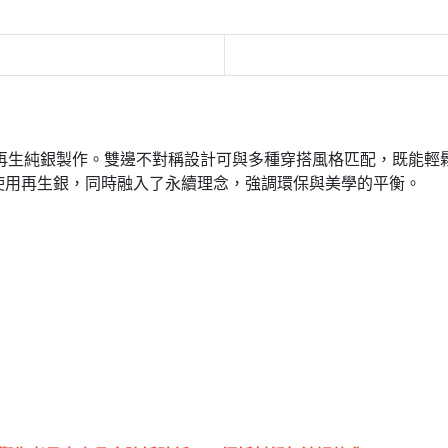
y 系列，以 925再生純銀製作。雙邊不對稱設計可與多種穿搭風格匹配
使用再生銀，同時融入了永續理念，強調環保與美學的平衡。