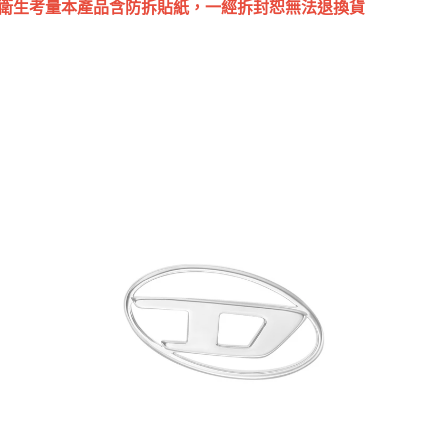
因衛生考量本產品含防拆貼紙，一經拆封恕無法退換貨