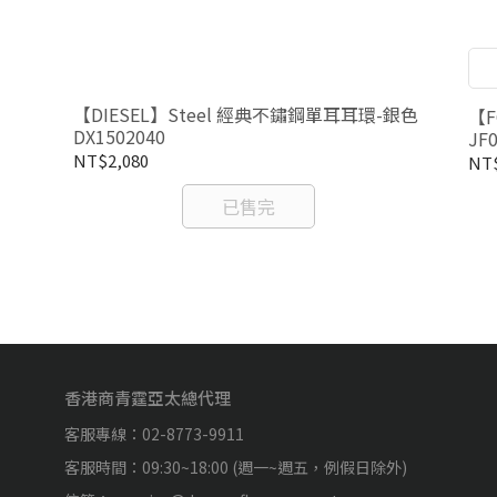
【DIESEL】Steel 經典不鏽鋼單耳耳環-銀色
【F
DX1502040
JF
NT$2,080
NT$
已售完
香港商青霆亞太總代理
客服專線：02-8773-9911
客服時間：09:30~18:00 (週一~週五，例假日除外)