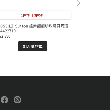
1件7折｜2件5折
【DIESEL】 Ea
OSSIL】Sutton 蝶舞翩翩珍珠母貝耳環
DX1532040
04422710
NT$1,880
2,380
加入購物車