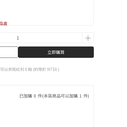
飾品盒
立即購買
 」可以折抵紅利
0
點 (約等於
NT$0
)
已加購
0
件
(本區商品可以加購
1
件)