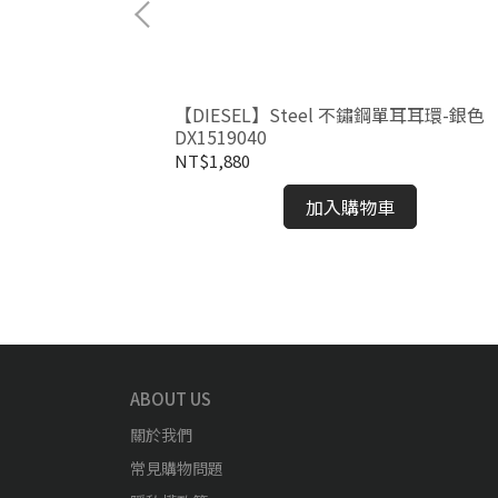
玲瓏不鏽鋼耳環-玫
【DIESEL】Steel 不鏽鋼單耳耳環-銀色
DX1519040
NT$1,880
加入購物車
ABOUT US
關於我們
常見購物問題