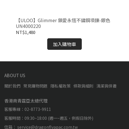
金色
【ULOO】Glimmer 鎖愛永恆不鏽鋼項鍊-銀色
【U
UN4000220
UN
NT$1,480
NT
加入購物車
ABOUT US
關於我們
常見購物問題
隱私權政策
條款與細則
清潔與保養
香港商青霆亞太總代理
客服專線：02-8773-9911
客服時間：09:30~18:00 (週一~週五，例假日除外)
信箱： service@dragonflyapac.com.tw