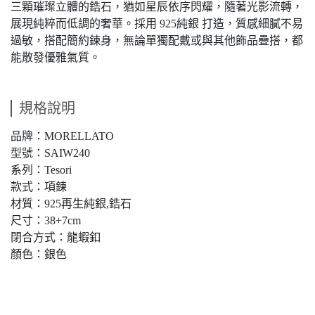
三顆璀璨立體的鋯石，猶如星辰依序閃耀，隨著光影流轉，
展現純粹而低調的奢華。採用 925純銀 打造，質感細膩不易
過敏，搭配簡約鍊身，無論單獨配戴或與其他飾品疊搭，都
能散發優雅氣質。
規格說明
品牌：MORELLATO
型號：SAIW240
系列：Tesori
款式：項鍊
材質：925再生純銀,鋯石
尺寸：38+7cm
閉合方式：龍蝦釦
顏色：銀色