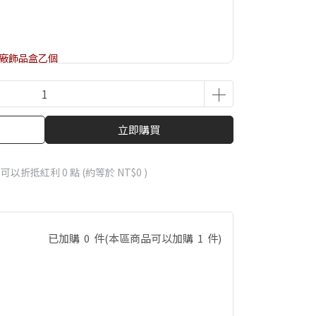
O原廠飾品盒乙個
立即購買
 」可以折抵紅利
0
點 (約等於
NT$0
)
已加購
0
件
(本區商品可以加購
1
件)