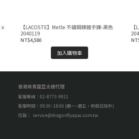
 x
【LACOSTE】Metle 不鏽鋼錶鏈手鍊-黑色
【L
2040119
20
NT$4,580
NT$
加入購物車
香港商青霆亞太總代理
客服專線：02-8773-9911
客服時間：09:30~18:00 (週一~週五，例假日除外)
信箱：  service@dragonflyapac.com.tw