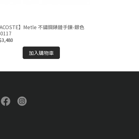
ACOSTE】Metle 不鏽鋼錶鏈手鍊-銀色
【LACOSTE】
40117
2040082
3,480
NT$3,480
加入購物車