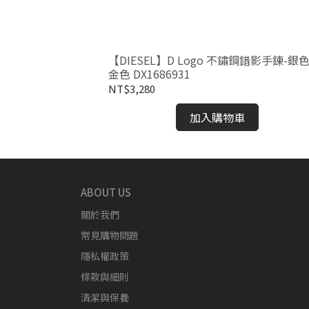
ar 微光頸語不鏽鋼手
【DIESEL】D Logo 不鏽鋼錯影手鍊-銀色
金色 DX1686931
NT$3,280
加入購物車
ABOUT US
關於我們
常見購物問題
隱私權政策
條款與細則
清潔與保養