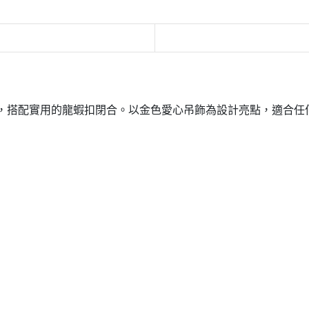
不鏽鋼製成，搭配實用的龍蝦扣閉合。以金色愛心吊飾為設計亮點，適