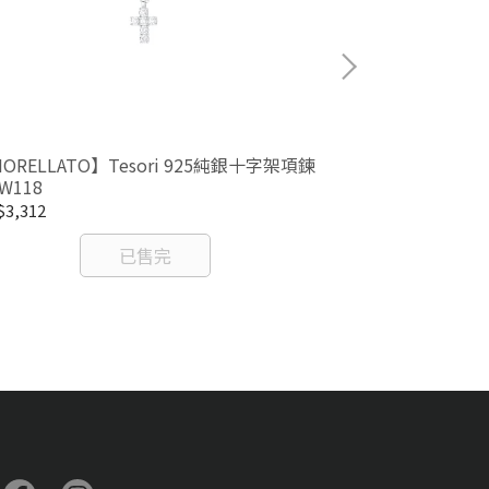
ORELLATO】Tesori 925純銀十字架項鍊
【MORELLATO
IW118
SAIW98
3,312
NT$2,232
已售完