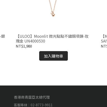
-銀
【ULOO】Moonlit 微光點點不鏽鋼項鍊-玫
【M
瑰金 UN4000530
SA
NT$1,980
NT$
加入購物車
香港商青霆亞太總代理
客服專線：02-8773-9911