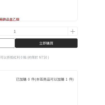
O原廠飾品盒乙個
立即購買
 」可以折抵紅利
0
點 (約等於
NT$0
)
已加購
0
件
(本區商品可以加購
1
件)